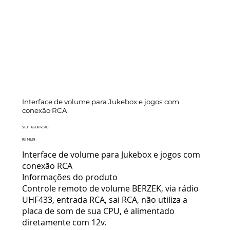
Interface de volume para Jukebox e jogos com
conexão RCA
SKU
SKU:
AL-DR-VL-00
AL-
DR-
Preço
R$ 149,99
VL-
00
Interface de volume para Jukebox e jogos com
conexão RCA
Informações do produto
Controle remoto de volume BERZEK, via rádio
UHF433, entrada RCA, sai RCA, não utiliza a
placa de som de sua CPU, é alimentado
diretamente com 12v.