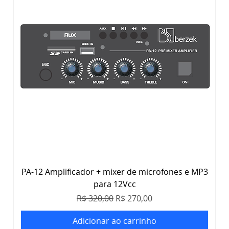
PA-12 Amplificador + mixer de microfones e MP3
para 12Vcc
Preço normal
Preço promocional
R$ 320,00
R$ 270,00
Adicionar ao carrinho