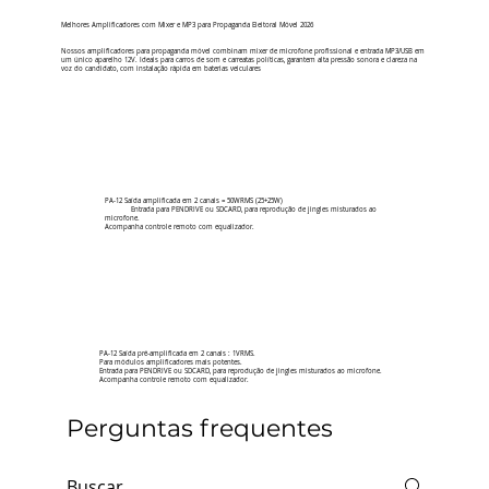
Melhores Amplificadores com Mixer e MP3 para Propaganda Eleitoral Móvel 2026
Nossos amplificadores para propaganda móvel combinam mixer de microfone profissional e entrada MP3/USB em
um único aparelho 12V. Ideais para carros de som e carreatas políticas, garantem alta pressão sonora e clareza na
voz do candidato, com instalação rápida em baterias veiculares
PA-12 Saída amplificada em 2 canais = 50WRMS (25+25W)
Entrada para PENDRIVE ou SDCARD, para reprodução de jingles misturados ao
microfone.
Acompanha controle remoto com equalizador.
PA-12 Saída pré-amplificada em 2 canais : 1VRMS.
Para módulos amplificadores mais potentes.
Entrada para PENDRIVE ou SDCARD, para reprodução de jingles misturados ao microfone.
Acompanha controle remoto com equalizador.
Perguntas frequentes
Veja o catálogo completo